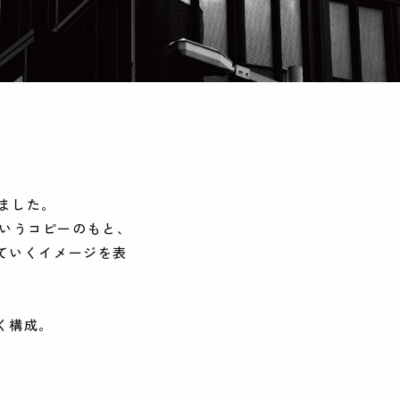
しました。
」というコピーのもと、
ていくイメージを表
く構成。