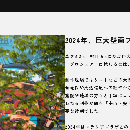
2024年、巨大壁
高さ8.3m、幅11.6mに及
トプロジェクトに携わるのは
制作現場ではリフトなどの大
全確保や周辺環境への細やか
施設や地域の方々と丁寧にコ
わたる制作期間を「安心・安
要な役割でした。
2024年はソラリアプラザとの