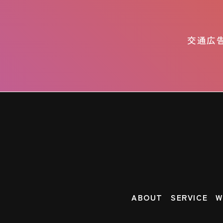
交通広
ABOUT
SERVICE
W