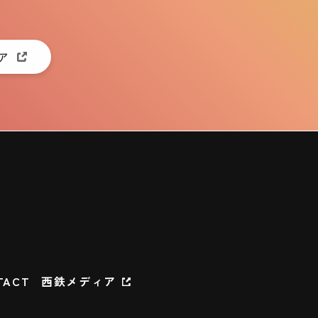
ア
TACT
西鉄メディア